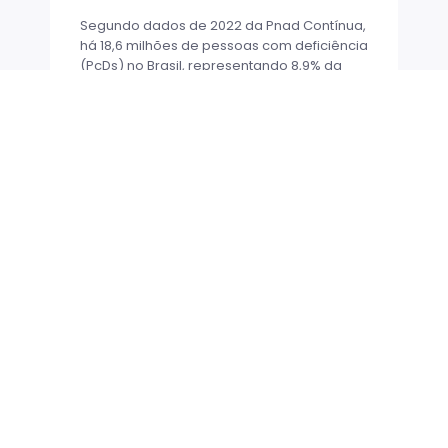
Segundo dados de 2022 da Pnad Contínua,
há 18,6 milhões de pessoas com deficiência
(PcDs) no Brasil, representando 8,9% da
população acima de 2 anos.
LER MAIS
NA MÍDIA
Promovendo a diversidade e